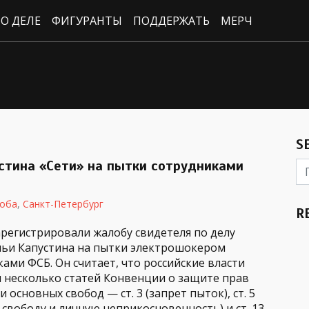
О ДЕЛЕ
ФИГУРАНТЫ
ПОДДЕРЖАТЬ
МЕРЧ
S
стина «Сети» на пытки сотрудниками
оба
,
Санкт-Петербург
R
арегистрировали жалобу свидетеля по делу
льи Капустина на пытки электрошокером
ами ФСБ. Он считает, что российские власти
 несколько статей Конвенции о защите прав
и основных свобод — ст. 3 (запрет пыток), ст. 5
 свободу и личную неприкосновенность) и ст. 13