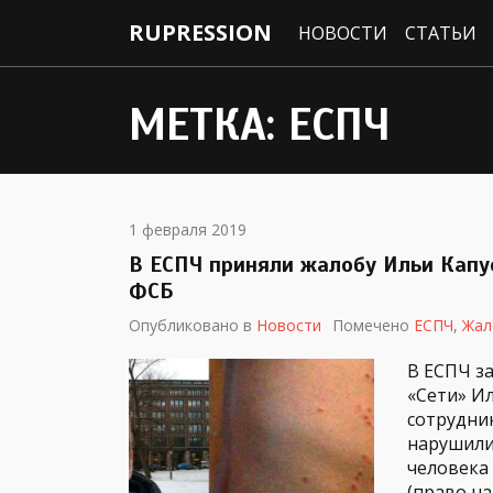
RUPRESSION
НОВОСТИ
СТАТЬИ
МЕТКА:
ЕСПЧ
1 февраля 2019
В ЕСПЧ приняли жалобу Ильи Капу
ФСБ
Опубликовано в
Новости
Помечено
ЕСПЧ
,
Жал
В ЕСПЧ з
«Сети» И
сотрудник
нарушили
человека 
(право на