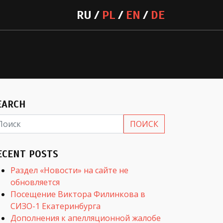
RU
PL
EN
DE
EARCH
ECENT POSTS
Раздел «Новости» на сайте не
обновляется
Посещение Виктора Филинкова в
СИЗО-1 Екатеринбурга
Дополнения к апелляционной жалобе