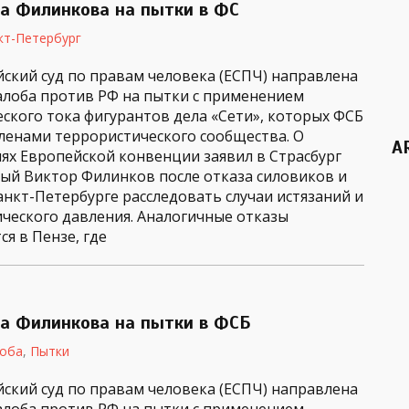
а Филинкова на пытки в ФС
кт-Петербург
йский суд по правам человека (ЕСПЧ) направлена
алоба против РФ на пытки с применением
еского тока фигурантов дела «Сети», которых ФСБ
членами террористического сообщества. О
A
ях Европейской конвенции заявил в Страсбург
ый Виктор Филинков после отказа силовиков и
анкт-Петербурге расследовать случаи истязаний и
ического давления. Аналогичные отказы
я в Пензе, где
а Филинкова на пытки в ФСБ
оба
,
Пытки
йский суд по правам человека (ЕСПЧ) направлена