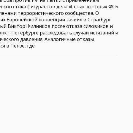
алоба против РФ на пытки с применением
еского тока фигурантов дела «Сети», которых ФСБ
членами террористического сообщества. О
ях Европейской конвенции заявил в Страсбург
ый Виктор Филинков после отказа силовиков и
анкт-Петербурге расследовать случаи истязаний и
ического давления. Аналогичные отказы
я в Пензе, где