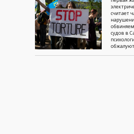
первая ж
электрич
считает 
нарушени
обвиняем
судов в С
психолог
обжалуютс