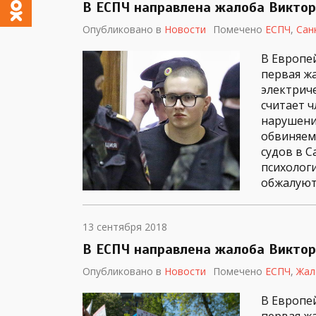
В ЕСПЧ направлена жалоба Виктор
Опубликовано в
Новости
Помечено
ЕСПЧ
,
Сан
В Европе
первая ж
электрич
считает 
нарушени
обвиняем
судов в С
психолог
обжалуютс
13 сентября 2018
В ЕСПЧ направлена жалоба Виктор
Опубликовано в
Новости
Помечено
ЕСПЧ
,
Жал
В Европе