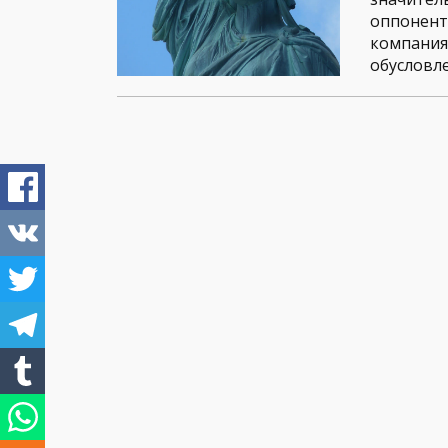
оппонент
компания
обусловл