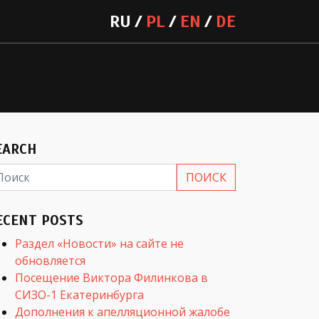
RU
PL
EN
DE
EARCH
ECENT POSTS
Раздел «Новости» на сайте не
обновляется
Посещение Виктора Филинкова в
СИЗО-1 Екатеринбурга
Дополнения к апелляционной жалобе