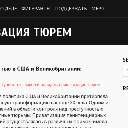
О ДЕЛЕ
ФИГУРАНТЫ
ПОДДЕРЖАТЬ
МЕРЧ
ЗАЦИЯ ТЮРЕМ
S
стью в США и Великобритании:
еступностью
,
закон и порядок
,
приватизация тюрем
R
я политика США и Великобритании претерпела
нную трансформацию в конце ХХ века. Одним из
лений в области контроля над преступностью
стные тюрьмы. Приватизация пенитенциарных
ий осуществлялась в различных формах, имела
ьное количество как сторонников, так и