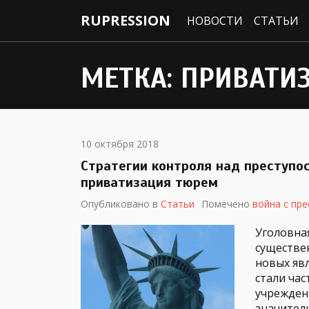
RUPRESSION
НОВОСТИ
СТАТЬИ
МЕТКА:
ПРИВАТИ
10 октября 2018
Стратегии контроля над преступо
приватизация тюрем
Опубликовано в
Статьи
Помечено
война с пр
Уголовна
существе
новых яв
стали ча
учрежден
значител