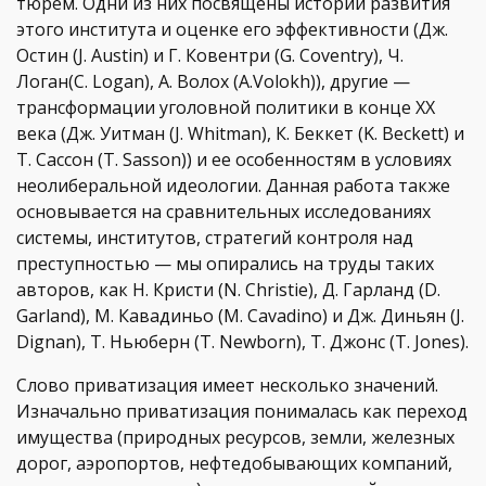
тюрем. Одни из них посвящены истории развития
этого института и оценке его эффективности (Дж.
Остин (J. Austin) и Г. Ковентри (G. Coventry), Ч.
Логан(C. Logan), А. Волох (A.Volokh)), другие —
трансформации уголовной политики в конце ХХ
века (Дж. Уитман (J. Whitman), К. Беккет (K. Beckett) и
Т. Сассон (T. Sasson)) и ее особенностям в условиях
неолиберальной идеологии. Данная работа также
основывается на сравнительных исследованиях
системы, институтов, стратегий контроля над
преступностью — мы опирались на труды таких
авторов, как Н. Кристи (N. Christie), Д. Гарланд (D.
Garland), М. Кавадиньо (M. Cavadino) и Дж. Диньян (J.
Dignan), Т. Ньюберн (T. Newborn), Т. Джонс (T. Jones).
Слово приватизация имеет несколько значений.
Изначально приватизация понималась как переход
имущества (природных ресурсов, земли, железных
дорог, аэропортов, нефтедобывающих компаний,