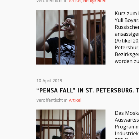
Veröffentlicht in
Artikel
,
Neuigkeiten
Kurz zum P
Yuli Boyar
Russischen
ansässige
(Artikel 20
Petersbur
Bezirksger
worden zu
10 April 2019
“PENSA FALL” IN ST. PETERSBURG. T
Veröffentlicht in
Artikel
Das Moskau
Auswärtssi
Programmie
Industriek