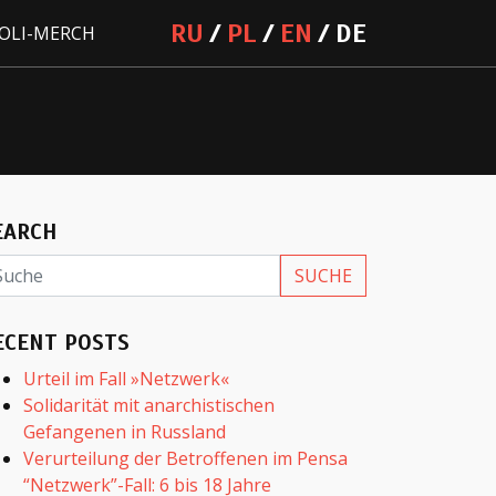
RU
PL
EN
DE
OLI-MERCH
EARCH
ECENT POSTS
Urteil im Fall »Netzwerk«
Solidarität mit anarchistischen
Gefangenen in Russland
Verurteilung der Betroffenen im Pensa
“Netzwerk”-Fall: 6 bis 18 Jahre