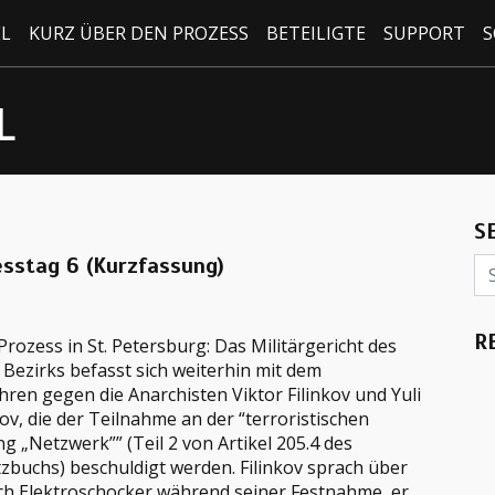
EL
KURZ ÜBER DEN PROZESS
BETEILIGTE
SUPPORT
S
L
S
zesstag 6 (Kurzfassung)
R
rozess in St. Petersburg: Das Militärgericht des
Bezirks befasst sich weiterhin mit dem
hren gegen die Anarchisten Viktor Filinkov und Yuli
v, die der Teilnahme an der “terroristischen
g „Netzwerk”” (Teil 2 von Artikel 205.4 des
zbuchs) beschuldigt werden. Filinkov sprach über
rch Elektroschocker während seiner Festnahme, er