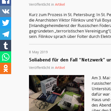
Veröffentlicht in
Artikel
Kurz zum Prozess in St. Petersburg: In St. 
die Anarchisten Viktor Filinkov und Yuli Bo
[Inlandsgeheimdienst der Russischen Födera
gegründeten „terroristischen Vereinigung“(A
sein. Filinkov sprach über Folter durch Elek
8 May 2019
Soliabend für den Fall “Netzwerk” u
Veröffentlicht in
Artikel
Am 3. Mai 
russischen
Unterstüt
dafür war 
Haus und 
des Abend
über den 