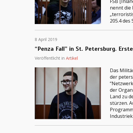
FSB [Inla
nennt die
„terrorist
205.4 des 
8 April 2019
“Penza Fall” in St. Petersburg. Erst
Veröffentlicht in
Artikel
Das Militä
der peters
“Netzwerk
der Organ
Land zu de
stürzen. A
Programmie
Industriek