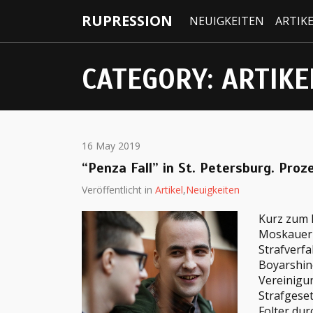
RUPRESSION
NEUIGKEITEN
ARTIK
CATEGORY:
ARTIKE
16 May 2019
“Penza Fall” in St. Petersburg. Pro
Veröffentlicht in
Artikel
,
Neuigkeiten
Kurz zum P
Moskauer 
Strafverfa
Boyarshino
Vereinigun
Strafgeset
Folter du