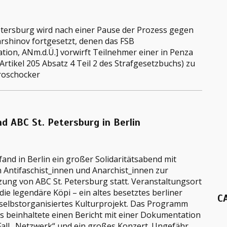
Petersburg wird nach einer Pause der Prozess gegen
yarshinov fortgesetzt, denen das FSB
tion, ANm.d.Ü.] vorwirft Teilnehmer einer in Penza
rtikel 205 Absatz 4 Teil 2 des Strafgesetzbuchs) zu
troschocker
nd ABC St. Petersburg in Berlin
fand in Berlin ein großer Solidaritätsabend mit
 Antifaschist_innen und Anarchist_innen zur
zung von ABC St. Petersburg statt. Veranstaltungsort
die legendäre Köpi – ein altes besetztes berliner
C
selbstorganisiertes Kulturprojekt. Das Programm
s beinhaltete einen Bericht mit einer Dokumentation
Fall „Netzwerk“ und ein großes Konzert. Ungefähr