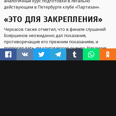
аналогичный курс подготовки в легально
действующем в Петербурге клубе «Партизан».
«ЭТО ДЛЯ ЗАКРЕПЛЕНИЯ»
Черкасов также отметил, что в финале слушаний
Бояршинов неожиданно дал показания,
противоречащие его прежним показаниям, и
попросил дать им критическую оценку. Накануне
приговора Бояршинов сделал несколько
уточнений, которые могут быть истолкованы судом
против Филинкова, опасается адвокат.
Основной довод обвинения — «царица
доказательств», то есть «признательные»
показания фигурантов, заявил Черкасов. Возможно,
на них будет построен обвинительный приговор,
сказал он. «Уважаемый суд, перед вами — молодой
человек, который ничем себя за 20 лет своей жизни
не дискредитировал, это подтверждается