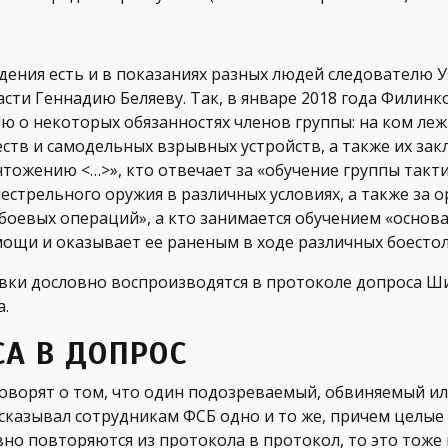
дения есть и в показаниях разных людей следователю 
асти Геннадию Беляеву. Так, в январе 2018 года Филинк
ю о некоторых обязанностях членов группы: на ком ле
тв и самодельных взрывных устройств, а также их зак
ожению <…>», кто отвечает за «обучение группы такти
стрельного оружия в различных условиях, а также за 
боевых операций», а кто занимается обучением «основ
ощи и оказывает ее раненым в ходе различных боесто
вки дословно воспроизводятся в протоколе допроса Ш
а.
СА В ДОПРОС
оворят о том, что один подозреваемый, обвиняемый ил
сказывал сотрудникам ФСБ одно и то же, причем целые
но повторяются из протокола в протокол, то это тоже