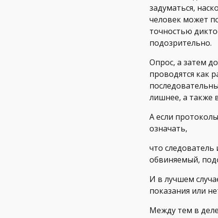
задуматься, наск
человек может по
точностью диктоф
подозрительно.
Опрос, а затем д
проводятся как ра
последовательны 
лишнее, а также 
А если протокол
означать,
что следователь 
обвиняемый, под
И в лучшем случа
показания или не
Между тем в деле