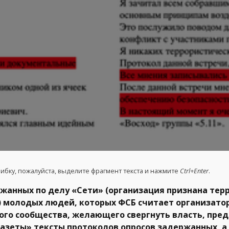
ибку, пожалуйста, выделите фрагмент текста и нажмите
Ctrl+Enter
.
жанных по делу «Сети» (организация признана тер
) молодых людей, которых ФСБ считает организато
ого сообщества, желающего свергнуть власть, пред
газеты» тексты протоколов опросов задержанных, а