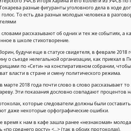
итерского УФСБ Игоря Харина и его коллеги из УФСБ по
Токарева разные фигуранты уголовного дела в ходе до
 голос. То есть два разных молодых человека в разгово
телями
 словами рассказывают об одних и тех же событиях, а к
нное в школе стихотворение.
орин, будучи еще в статусе свидетеля, в феврале 2018 
ну о съезде нелегальной организации, как приехал в П
арищами по «Сети» на конспиративном собрании, чтобы
ат власти в стране и смену политического режима.
в марте 2018 года почти слово в слово рассказывает то
реву. Эти показания дословно совпадают процентов н
отоколах, которые следователи должны были составить
дают даже некоторые орфографические ошибки.
е время к нам в кафе зашла ранее «незнакомая» молода
 «по среднего росту» <…> (так в обоих протоколах).