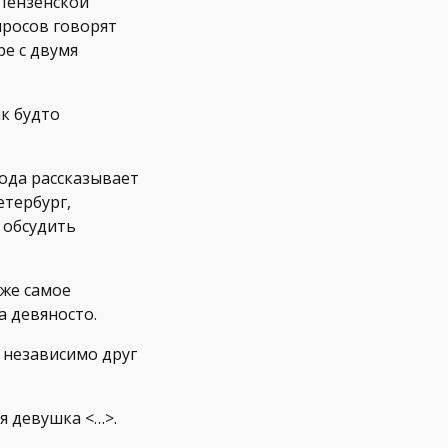
 Пензенской
просов говорят
ре с двумя
ак будто
года рассказывает
етербург,
 обсудить
 же самое
а девяносто.
 независимо друг
я девушка <…>.