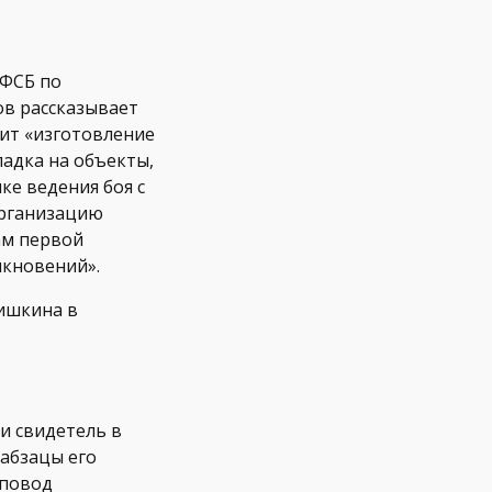
УФСБ по
ов рассказывает
жит «изготовление
ладка на объекты,
ке ведения боя с
организацию
ам первой
лкновений».
ишкина в
и свидетель в
 абзацы его
 повод