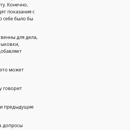
ту. Конечно,
ят показания с
о себе было бы
твенны для дела,
стыковки,
добавляет
 это может
му говорит
вои предыдущие
в допросы