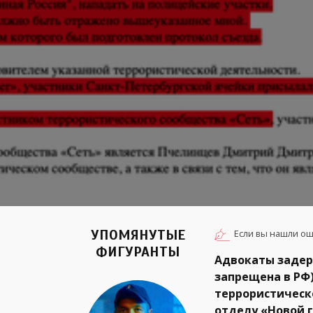
УПОМЯНУТЫЕ
Если вы нашли ош
ФИГУРАНТЫ
Адвокаты задер
запрещена в РФ
террористическ
отделу «Новой 