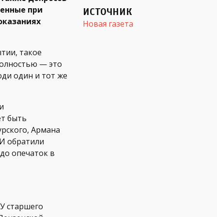
ленные при
ИСТОЧНИК
оказаниях
Новая газета
тии, такое
полностью — это
юди один и тот же
и
ет быть
урского, Армана
 И обратили
 до опечаток в
 У старшего