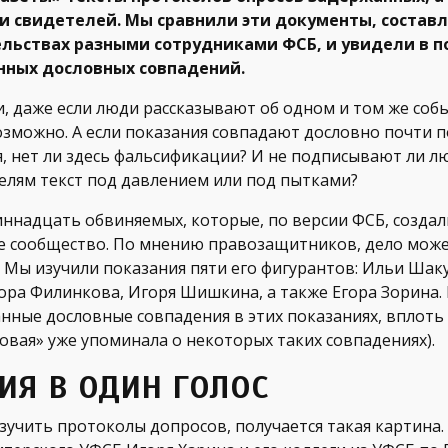
и свидетелей. Мы сравнили эти документы, состав
ельствах разными сотрудниками ФСБ, и увидели в п
нных дословных совпадений.
, даже если люди рассказывают об одном и том же собы
озможно. А если показания совпадают дословно почти 
, нет ли здесь фальсификации? И не подписывают ли л
елям текст под давлением или под пытками?
иннадцать обвиняемых, которые, по версии ФСБ, создал
е сообщество. По мнению правозащитников, дело мож
Мы изучили показания пяти его фигурантов: Ильи Шак
ора Филинкова, Игоря Шишкина, а также Егора Зорина.
нные дословные совпадения в этих показаниях, вплоть
Новая» уже упоминала о некоторых таких совпадениях).
ИЯ В ОДИН ГОЛОС
зучить протоколы допросов, получается такая картина.