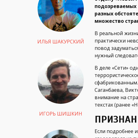
подозреваемых 
разных обстоят
множество стра
В реальной жизни
практически нев
ИЛЬЯ ШАКУРСКИЙ
повод задуматься
нужный следоват
В деле «Сети» од
террористическо
сфабрикованным. 
Саганбаева, Викт
внимание на стра
текстах (ранее «
ИГОРЬ ШИШКИН
ПРИЗНАН
Если подробнее и