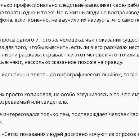
олько профессионально следствие выполняет свою рабо
вторять одно и то же. Но в жизни люди не воспроизвод
она, если, конечно, не выучили их наизусть, что само п
опросы одного и того же человека, чьи показания сущес
з для того, чтобы выяснить, есть ли в его рассказах не
ли эти рассказы, скрывает ли этот человек что-то или 
выясняют, насколько сказанное похоже на правду.
ы идентичны вплоть до орфографических ошибок, тогда
их просто копировал, не особо вслушиваясь в то, что е
озреваемый или свидетель.
е интересовался только тем, подтверждает человек с
т.
 «Сети» показания людей дословно кочуют из опросов 