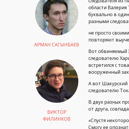
следователя из п
области Валерия 
буквально в один
разными следова
не просто своими
повторяют выуче
АРМАН САГЫНБАЕВ
Вот обвиняемый З
следователю Хари
встретился с тов
вооруженный захв
А вот Шакурский 
следователю Тока
В двух разных пр
от друга, совпа
ВИКТОР
ФИЛИНКОВ
«Спустя некоторо
Смогу ее опознать