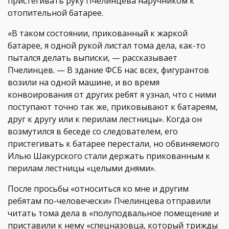
пристегивать руку Пчелинцева наручником к
отопительной батарее.
«В таком состоянии, прикованный к жаркой
батарее, я одной рукой листал тома дела, как-то
пытался делать выписки, — рассказывает
Пчелинцев. — В здание ФСБ нас всех, фигурантов
возили на одной машине, и во время
конвоирования от других ребят я узнал, что с ними
поступают точно так же, приковывают к батареям,
друг к другу или к перилам лестницы». Когда он
возмутился в беседе со следователем, его
пристегивать к батарее перестали, но обвиняемого
Илью Шакурского стали держать прикованным к
перилам лестницы «целыми днями».
После просьбы «относиться ко мне и другим
ребятам по-человечески» Пчелинцева отправили
читать тома дела в «полуподвальное помещение и
приставили к нему «спецназовца, который трижды