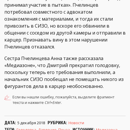
принимал участие в пытках». Пчелинцев
потребовал совместного с адвокатом
ознакомления с материалами, и тогда их стали
привозить в СИЗО, но вскоре его обвинили в
общении с соседом из другой камеры и отправили в
карцер. Признавать вину в этом нарушении
Пчелинцев отказался.
Сестра Пчелинцева Анна также рассказала
«Медиазоне», что Дмитрий прекратил голодовку,
поскольку теперь его требования выполнили, а
начальник СИЗО пообещал не помещать никого из
фигурантов дела в карцер необоснованно.
Если вы нашли ошибку, пожалуйста, выделите фрагмент
текста и нажмите
Ctrl+Enter
.
ДАТА
5 декабря 2018
РУБРИКА
Новости
ТЕГИ
Голодовка
,
Давление
,
Пенза
ИСТОЧНИК
Медиазона