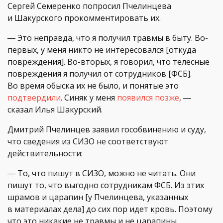
Сергей Семеренко попросил Пчелинцева
и Шакурского прокомментировать их.
― Это неправда, что я получил травмы в быту. Во-
первых, у меня никто не интересовался [откуда
повреждения]. Во-вторых, я говорил, что телесные
повреждения я получил от сотрудников [ФСБ].
Во время обыска их не было, и понятые это
подтвердили
. Синяк у меня
появился позже
, ―
сказал Илья Шакурский.
Дмитрий Пчелинцев заявил гособвинению и суду,
что сведения из СИЗО не соответствуют
действительности:
― То, что пишут в СИЗО, можно не читать. Они
пишут то, что выгодно сотрудникам ФСБ. Из этих
шрамов и царапин [у Пчелинцева, указанных
в материалах дела] до сих пор идет кровь. Поэтому
что это никакие не травмы и не царапины,