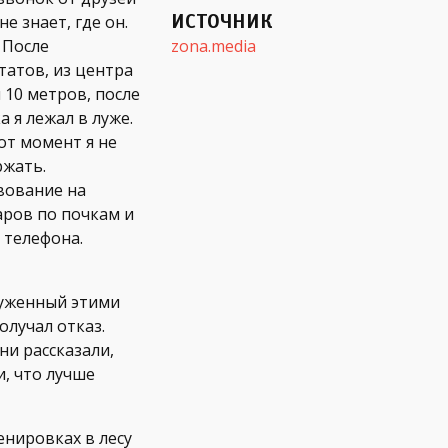
ИСТОЧНИК
е знает, где он.
 После
zona.media
атов, из центра
 10 метров, после
а я лежал в луже.
от момент я не
ржать.
вование на
аров по почкам и
 телефона.
руженный этими
олучал отказ.
ни рассказали,
и, что лучше
енировках в лесу