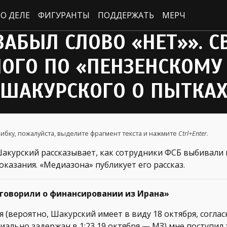
О ДЕЛЕ
ФИГУРАНТЫ
ПОДДЕРЖАТЬ
МЕРЧ
 ЗАБЫЛ СЛОВО «НЕТ»». 
ОГО ПО «ПЕНЗЕНСКОМУ
ШАКУРСКОГО О ПЫТКА
ибку, пожалуйста, выделите фрагмент текста и нажмите
Ctrl+Enter
.
акурский рассказывает, как сотрудники ФСБ выбивали 
казания. «Медиазона» публикует его рассказ.
говорили о финансировании из Ирана»
я (вероятно, Шакурский имеет в виду 18 октября, согла
иально задержан в 1:23 19 октября — МЗ) мне поступил 