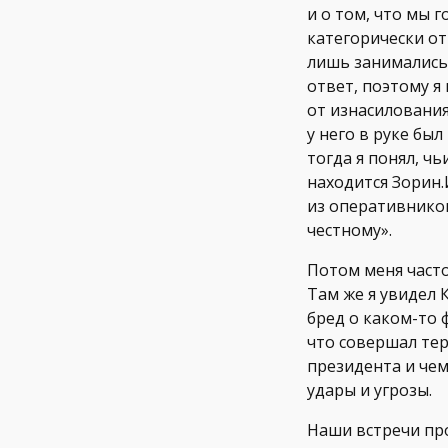
и о том, что мы 
категорически отр
лишь занимались
ответ, поэтому я
от изнасилования
у него в руке бы
тогда я понял, чь
находится Зорин.И
из оперативников
честному».
Потом меня часто
Там же я увидел 
бред о каком-то 
что совершал тер
президента и чем
удары и угрозы.
Наши встречи про