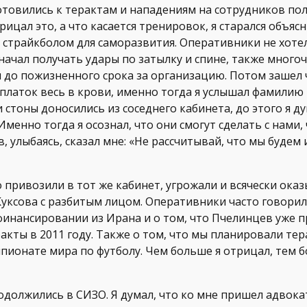
готовились к терактам и нападениям на сотрудников пол
ицал это, а что касается тренировок, я старался объясн
 страйкболом для саморазвития. Оперативники не хоте
 начал получать удары по затылку и спине, также много
 до пожизненного срока за организацию. Потом зашел 
л платок весь в крови, именно тогда я услышал фамилию
и стоны доносились из соседнего кабинета, до этого я ду
менно тогда я осознал, что они смогут сделать с нами, 
, улыбаясь, сказал мне: «Не рассчитывай, что мы будем 
 привозили в тот же кабинет, угрожали и всячески ока
Куксова с разбитым лицом. Оперативники часто говор
финансировании из Ирана и о том, что Пчелинцев уже п
акты в 2011 году. Также о том, что мы планировали те
пионате мира по футболу. Чем больше я отрицал, тем 
должились в СИЗО. Я думал, что ко мне пришел адвокат