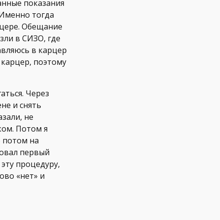
анные показания
 Именно тогда
рцере. Обещание
зли в СИЗО, где
авляюсь в карцер
 карцер, поэтому
аться. Через
не и снять
зали, не
ком. Потом я
о потом на
вовал первый
 эту процедуру,
лово «нет» и