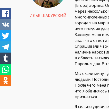
[Егора] Зорина. О
Через несколько 
ИЛЬЯ ШАКУРСКИЙ
многочисленных 
города я на марш
чего получил уда
Закинув меня в м
знал, что ответит
Спрашивали что-
наличие наркотик
в область затылк
Пароль я дал. В т
Мы ехали минут д
людьми. Постоянн
После чего меня 
что я обвиняюсь 
признаться.
Я сильно удивилс