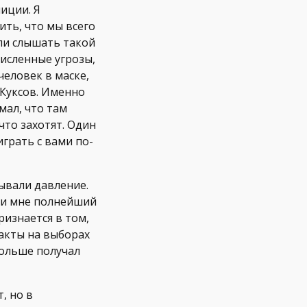
иции. Я
ить, что мы всего
ли слышать такой
численные угрозы,
человек в маске,
 Куксов. Именно
мал, что там
что захотят. Один
играть с вами по-
зывали давление.
или мне полнейший
ризнается в том,
ракты на выборах
больше получал
, но в