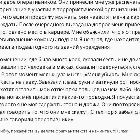
 двое оперативников. Они принесли мне уже распечат
признание в участии в террористической организации.
, что если я продолжу молчать, они навестят меня в ка
я ждать. После очередного выезда на допрос меня приве
готовлено место в карцере. Мне объяснили, что я отпр
невыполнение команды подъем. Я не знал, где находится
вал в подвал одного из зданий учреждения.
омещении, где было много коек, сказали сесть и не двиг
зашли три человека в масках, сказали повернуться к сте
В этот момент мелькнула мысль: «Меня убьют». Мне ска
сесть на лавку. Завязали глаза, руки и заткнули рот нос
 хотят оставить мои отпечатки пальцев на чем-либо. Н
на ногах мне прицепили какие-то проводки. Я почувст
оторого я не мог сдержать стона и дрожи. Они повторяли
л говорить то, что они мне скажут. С тех пор я забыл с
 мне говорили оперативники».
ибку, пожалуйста, выделите фрагмент текста и нажмите
Ctrl+Enter
.