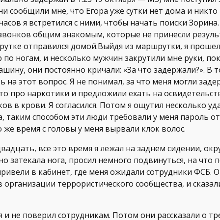
ни сообщили мне, что Егора уже сутки нет дома и никто н
часов я встретился с ними, чтобы начать поиски Зорина.
звонков общим знакомым, которые не принесли результ
рутке отправился домой.Выйдя из маршрутки, я прошел
р по ногам, и несколько мужчин закрутили мне руки, пок
ашину, они постоянно кричали: «За что задержали?». В т
ь на этот вопрос. Я не понимал, за что меня могли заде
то про наркотики и предложили ехать на освидетельст
ов в крови. Я согласился. Потом я ощутил несколько уд
а, таким способом эти люди требовали у меня пароль от
о же время с головы у меня вырвали клок волос.
вадцать, все это время я лежал на заднем сидении, ок
о затекала нога, просил немного подвинуться, на что п
привели в кабинет, где меня ожидали сотрудники ФСБ. О
в организации террористического сообщества, и сказал
я и не поверил сотрудникам. Потом они рассказали о тр